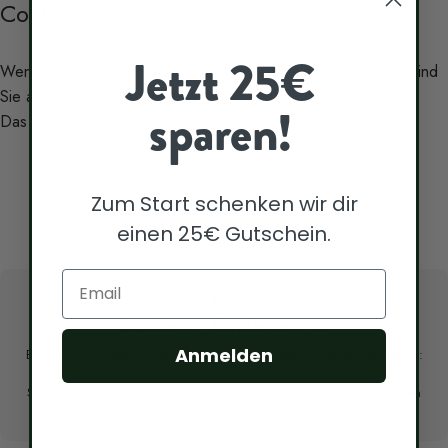
Cookies
Jetzt 25€
Wenn sie genau wissen wollen, welche Cookies wir nutzen, sind
Cookies
Sie auf der richtigen Seite
sparen!
Das ist der Platz
Zum Start schenken wir dir
einen 25€ Gutschein.
Email
Exzellenter Kundenservice
Anmelden
Bei CLOUVOU bekommst du erstklassigen Support: Montag bis Freitag:
8-17 Uhr,
Samstag und Sonntag: 8-14 Uhr. Schnell, zuverlässig und von Kunden
geschätzt.