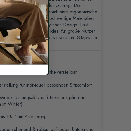
Lernen oder Gaming. Der
ProSeat kombiniert ergonomische
Technik, hochwertige Materialien
und ein stylishes Design. Laut
Hersteller ideal für große Nutzer
und stark beanspruchte Sitzphasen
.
 breiten-, tiefen- und winkelverstellbar
erstellung für individuell passenden Sitzkomfort
webe: atmungsaktiv und thermoregulierend
rm im Winter)
is 135 ° mit Arretierung
 bodenschonend & robust auf jedem Untergrund