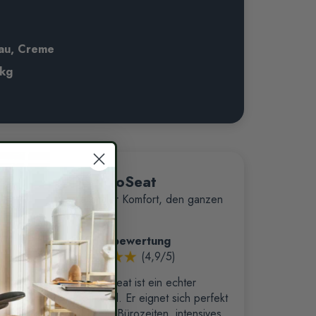
au, Creme
 kg
Der
ProSeat
Maximaler Komfort, den ganzen
Tag.
Kundenbewertung
(4,9/5)
Der ProSeat ist ein echter
Profi‑Stuhl. Er eignet sich perfekt
für lange Bürozeiten, intensives