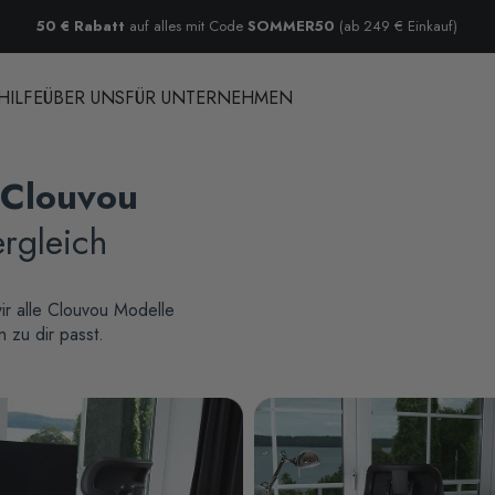
50 € Rabatt
auf alles mit Code
SOMMER50
(ab 249 € Einkauf)
HILFE
ÜBER UNS
FÜR UNTERNEHMEN
Clouvou
ergleich
ir alle Clouvou Modelle
 zu dir passt.