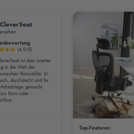
CleverSeat
 ansehen
enbewertung
(4,9/5)
leverSeat ist dein smarter
eg in die Welt der
omischen Bürostühle. Er
ylisch, durchdacht und für
 Arbeitstage gemacht.
 fürs Büro oder
ffice.
Top-Features: