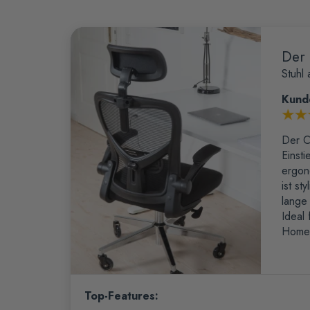
Der
Stuhl
Kund
Der C
Einsti
ergon
ist st
lange
Ideal
Homeo
Top-Features: