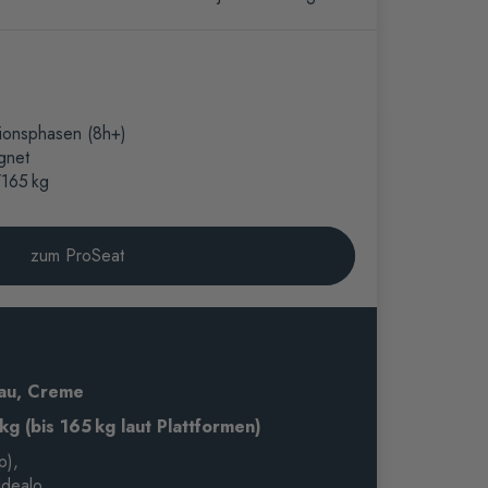
tionsphasen (8h+)
gnet
/165 kg
zum ProSeat
au, Creme
kg (bis 165 kg laut Plattformen)
p),
Idealo