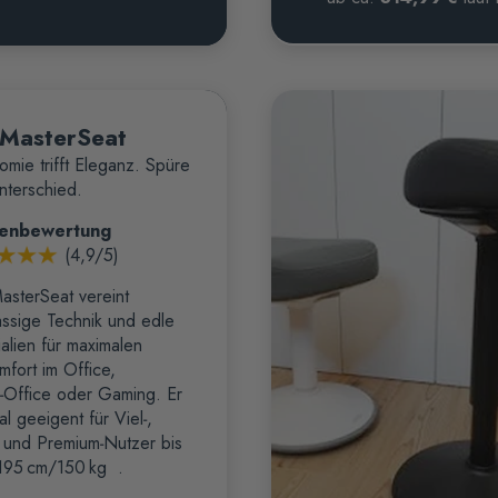
MasterSeat
omie trifft Eleganz. Spüre
nterschied.
enbewertung
(4,9/5)
asterSeat vereint
assige Technik und edle
alien für maximalen
mfort im Office,
Office oder Gaming. Er
eal geeigent für Viel‑,
 und Premium‑Nutzer bis
195 cm/150 kg .