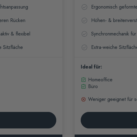
chtsanpassung
Ergonomisch geformt
teren Rücken
Höhen- & breitenvers
tiv & flexibel
Synchronmechanik für
 Sitzfläche
Extra-weiche Sitzfläch
Ideal für:
Homeoffice
Büro
Weniger geeignet für s