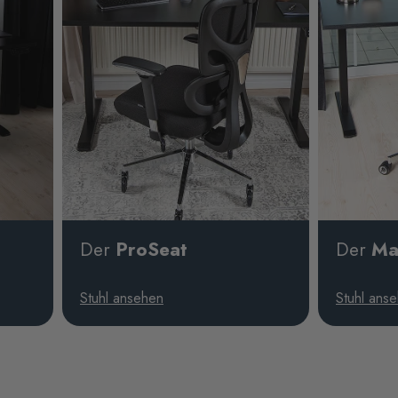
Der
ProSeat
Der
Ma
Stuhl ansehen
Stuhl ans