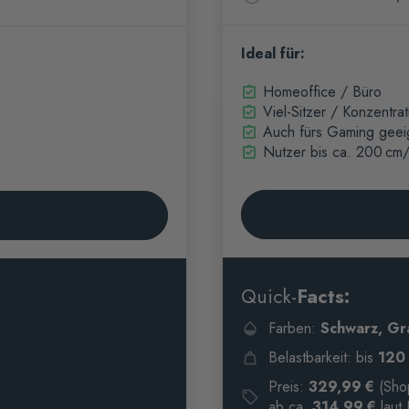
Ideal für:
Homeoffice / Büro
Viel-Sitzer / Konzentra
Auch fürs Gaming geei
Nutzer bis ca. 200 cm
Quick-
Facts:
Farben:
Schwarz, Gr
Belastbarkeit: bis
120 
Preis:
329,99 €
(Sho
ab ca.
314,99 €
laut 