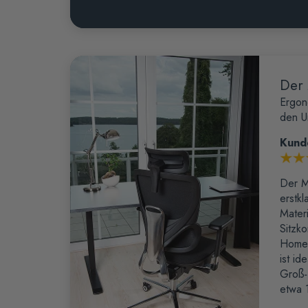
Der
Ergon
den U
Kund
Der M
erstkl
Materi
Sitzko
Home‑
ist id
Groß‑
etwa 