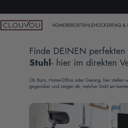
Direkt zum Inhalt
HOME
BÜROSTÜHLE
HOCKER
FAQ & 
Clouvou
Finde DEINEN perfekten
Stuhl
- hier im direkten V
Ob Büro, Home‑Office oder Gaming, hier stellen w
gegenüber und zeigen dir, welcher Stuhl am besten