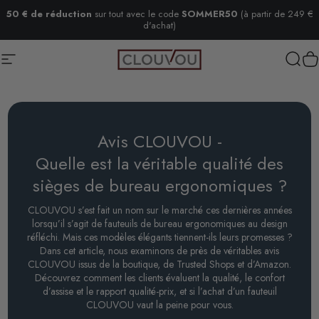
Passer au contenu
50 € de réduction
sur tout avec le code
SOMMER50
(à partir de 249 €
d'achat)
Navigation
Clouvou
Rech
P
Avis CLOUVOU -
Quelle est la véritable qualité des
sièges de bureau ergonomiques ?
CLOUVOU s’est fait un nom sur le marché ces dernières années
lorsqu’il s’agit de fauteuils de bureau ergonomiques au design
réfléchi. Mais ces modèles élégants tiennent-ils leurs promesses ?
Dans cet article, nous examinons de près de véritables avis
CLOUVOU issus de la boutique, de Trusted Shops et d’Amazon.
Découvrez comment les clients évaluent la qualité, le confort
d’assise et le rapport qualité-prix, et si l’achat d’un fauteuil
CLOUVOU vaut la peine pour vous.